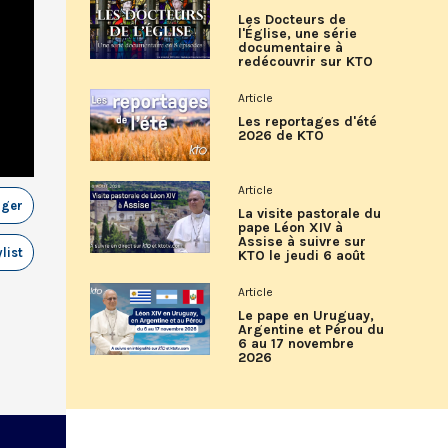
Les Docteurs de
l'Église, une série
documentaire à
redécouvrir sur KTO
Article
Les reportages d'été
2026 de KTO
Article
ager
La visite pastorale du
pape Léon XIV à
Assise à suivre sur
list
KTO le jeudi 6 août
Article
Le pape en Uruguay,
Argentine et Pérou du
6 au 17 novembre
2026