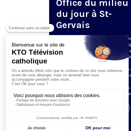
Office du milieu
du jour à St-
Gervais
Du mardi au samedi, KTO diffuse en dire
l’office du milieu du jour, en direct de l’é
Saint-Gervais-Saint-Protais (Paris 4e), 
les Fraternités Monastiques de Jérusal
L’Office du Milieu du Jour regroupe, en
particulier, «au milieu du jour» et en un 
office, les heures monastiques de Tierce
Sexte et None. Il permet à l’Église de
retrouver son Seigneur entre l’office du
matin (Laudes) et l’office du soir (Vêpres
Visiter la page de l'émission