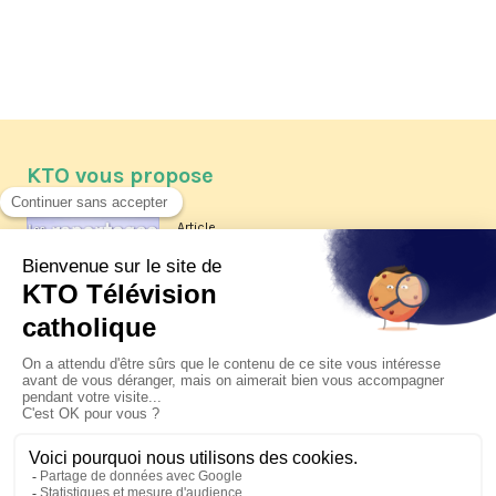
KTO vous propose
Article
Les reportages d'été 2026 de KTO
Article
La visite pastorale du pape Léon
XIV à Assise à suivre sur KTO le
jeudi 6 août
Article
Le pape en Uruguay, Argentine et
Pérou du 6 au 17 novembre 2026