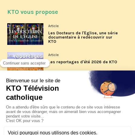
KTO vous propose
Article
Les Docteurs de l'Église, une série
documentaire à redécouvrir sur
KTO
Article
Les reportages d'été 2026 de KTO
Article
La visite pastorale du pape Léon
XIV à Assise à suivre sur KTO le
jeudi 6 août
Article
Le pape en Uruguay, Argentine et
Pérou du 6 au 17 novembre 2026