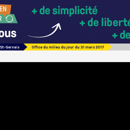
 St-Gervais
Office du milieu du jour du 31 mars 2017