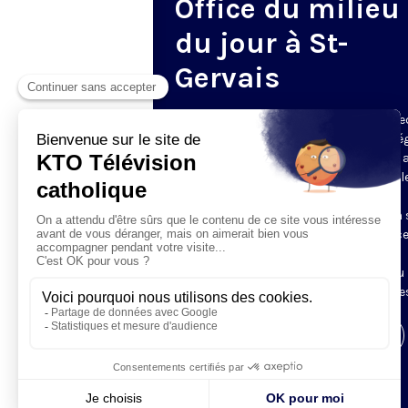
Office du milieu
du jour à St-
Gervais
Du mardi au samedi, KTO diffuse en dire
l’office du milieu du jour, en direct de l’é
Saint-Gervais-Saint-Protais (Paris 4e), 
les Fraternités Monastiques de Jérusal
L’Office du Milieu du Jour regroupe, en
particulier, «au milieu du jour» et en un 
office, les heures monastiques de Tierce
Sexte et None. Il permet à l’Église de
retrouver son Seigneur entre l’office du
matin (Laudes) et l’office du soir (Vêpres
Visiter la page de l'émission