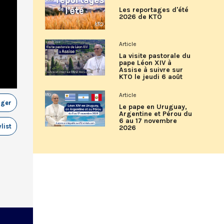
Les reportages d'été
2026 de KTO
Article
La visite pastorale du
pape Léon XIV à
Assise à suivre sur
KTO le jeudi 6 août
Article
ager
Le pape en Uruguay,
Argentine et Pérou du
6 au 17 novembre
list
2026