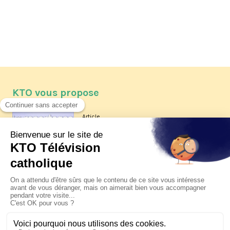
KTO vous propose
Article
Les reportages d'été 2026 de KTO
Article
La visite pastorale du pape Léon
XIV à Assise à suivre sur KTO le
jeudi 6 août
Article
Le pape en Uruguay, Argentine et