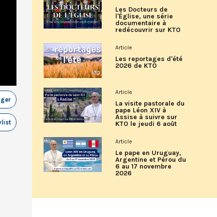
Les Docteurs de
l'Église, une série
documentaire à
redécouvrir sur KTO
Article
Les reportages d'été
2026 de KTO
Article
ager
La visite pastorale du
pape Léon XIV à
Assise à suivre sur
list
KTO le jeudi 6 août
Article
Le pape en Uruguay,
Argentine et Pérou du
6 au 17 novembre
2026