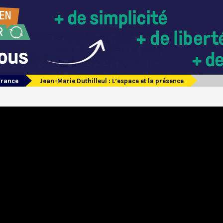
France
Jean-Marie Duthilleul : L’espace et la présence