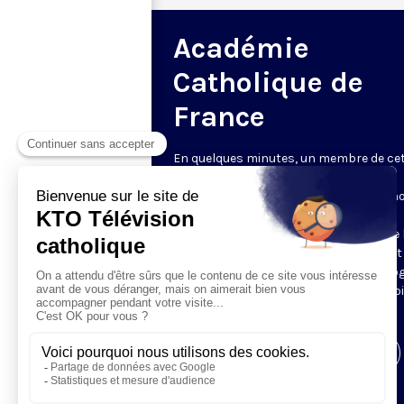
Académie
Catholique de
France
En quelques minutes, un membre de ce
Académie - fondée en 2009 « pour le
rayonnement du savoir et de la foi » - n
parle de son sujet de prédilection, qu'il
s'agisse de médecine ou de sciences de l
et de l'univers, de sciences humaines et
sociales ou de philosophie et de théolog
des arts et des lettres ou encore de droi
de sciences économiques.
Visiter la page de l'émission