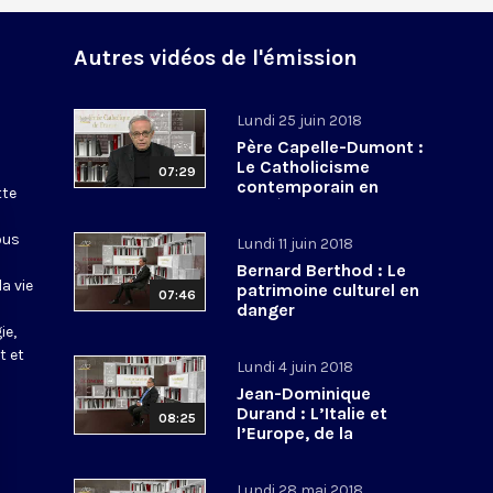
Autres vidéos de l'émission
Lundi 25 juin 2018
Père Capelle-Dumont :
Le Catholicisme
07:29
contemporain en
tte
procès
ous
Lundi 11 juin 2018
Bernard Berthod : Le
a vie
patrimoine culturel en
07:46
danger
ie,
t et
Lundi 4 juin 2018
Jean-Dominique
Durand : L’Italie et
08:25
l’Europe, de la
construction
européenne à
Lundi 28 mai 2018
l’euroscepticisme