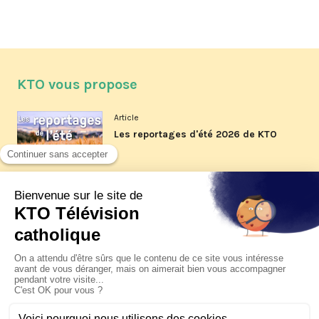
KTO vous propose
Article
Les reportages d'été 2026 de KTO
Article
La visite pastorale du pape Léon
XIV à Assise à suivre sur KTO le
jeudi 6 août
Article
Le pape en Uruguay, Argentine et
Pérou du 6 au 17 novembre 2026