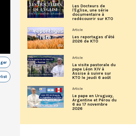
Les Docteurs de
l'Église, une série
documentaire à
redécouvrir sur KTO
Article
Les reportages d'été
2026 de KTO
Article
ager
La visite pastorale du
pape Léon XIV à
Assise à suivre sur
list
KTO le jeudi 6 août
Article
Le pape en Uruguay,
Argentine et Pérou du
6 au 17 novembre
2026