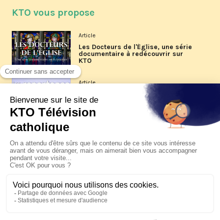
KTO vous propose
Article
Les Docteurs de l'Église, une série
documentaire à redécouvrir sur
KTO
Article
Les reportages d'été 2026 de KTO
Article
La visite pastorale du pape Léon
XIV à Assise à suivre sur KTO le
jeudi 6 août
Article
Le pape en Uruguay, Argentine et
Pérou du 6 au 17 novembre 2026