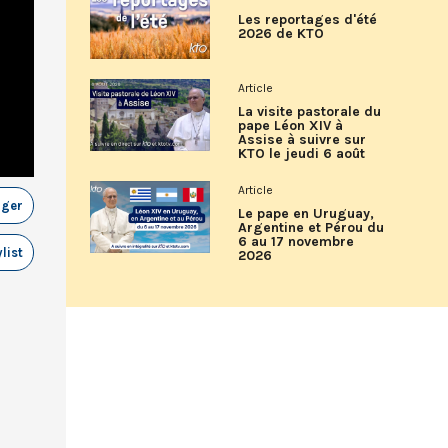
Les reportages d'été
2026 de KTO
Article
La visite pastorale du
pape Léon XIV à
Assise à suivre sur
KTO le jeudi 6 août
Article
ager
Le pape en Uruguay,
Argentine et Pérou du
6 au 17 novembre
list
2026