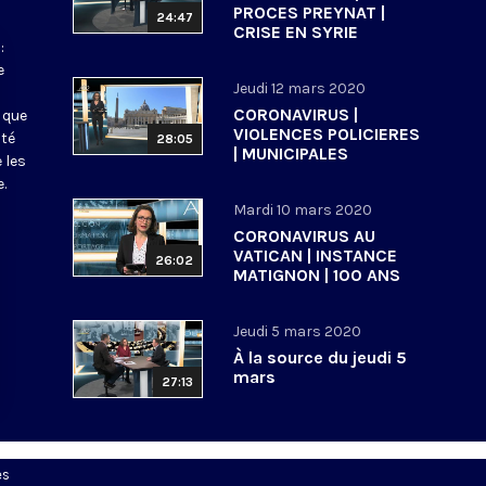
PROCES PREYNAT |
24:47
CRISE EN SYRIE
:
e
Jeudi 12 mars 2020
CORONAVIRUS |
 que
VIOLENCES POLICIERES
ité
28:05
| MUNICIPALES
 les
.
Mardi 10 mars 2020
CORONAVIRUS AU
VATICAN | INSTANCE
26:02
MATIGNON | 100 ANS
ECOLE BIBLIQUE DE
JERUSALEM
Jeudi 5 mars 2020
À la source du jeudi 5
mars
27:13
es