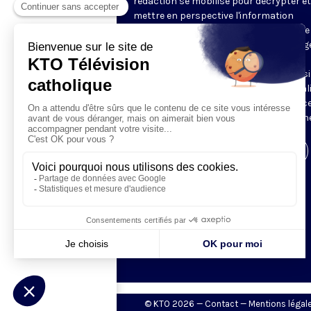
rédaction se mobilise pour décrypter et
mettre en perspective l'information
religieuse de la semaine. Au programme 
reportages, revue de presse, décryptag
d'experts, analyses des directeurs de
rédaction de la presse chrétienne, ainsi
tour à tour, le regard décalé sur l'actual
des chroniqueurs. Retrouvez À la Source
mardi et jeudi à 21h45 sur notre antenne
Visiter la page de l'émission
© KTO 2026 —
Contact
—
Mentions légal