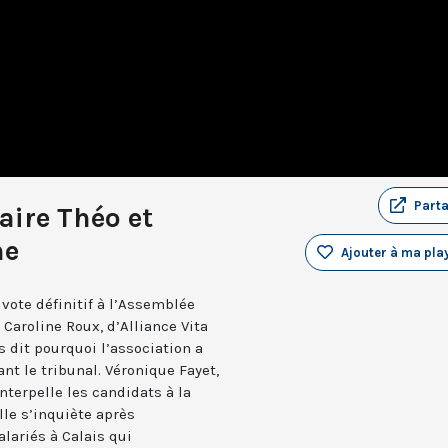
Part
faire Théo et
ne
Ajouter à ma play
e vote définitif à l’Assemblée
. Caroline Roux, d’Alliance Vita
s dit pourquoi l’association a
t le tribunal. Véronique Fayet,
terpelle les candidats à la
lle s’inquiète après
salariés à Calais qui