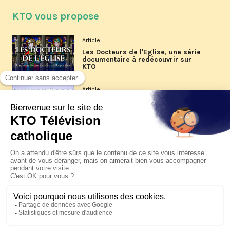
KTO vous propose
Article
Les Docteurs de l'Église, une série
documentaire à redécouvrir sur
KTO
Article
Les reportages d'été 2026 de KTO
Article
La visite pastorale du pape Léon
XIV à Assise à suivre sur KTO le
jeudi 6 août
Article
Le pape en Uruguay, Argentine et
Pérou du 6 au 17 novembre 2026