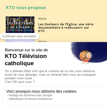
KTO vous propose
Article
Les Docteurs de l'Église, une série
documentaire à redécouvrir sur
KTO
Article
Les reportages d'été 2026 de KTO
Article
La visite pastorale du pape Léon
XIV à Assise à suivre sur KTO le
jeudi 6 août
Article
Le pape en Uruguay, Argentine et
Pérou du 6 au 17 novembre 2026