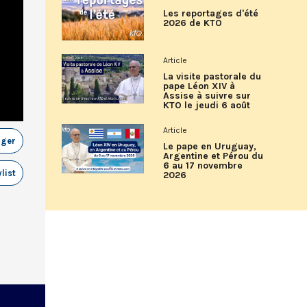
Les reportages d'été
2026 de KTO
Article
La visite pastorale du
pape Léon XIV à
Assise à suivre sur
KTO le jeudi 6 août
Article
ager
Le pape en Uruguay,
Argentine et Pérou du
6 au 17 novembre
list
2026