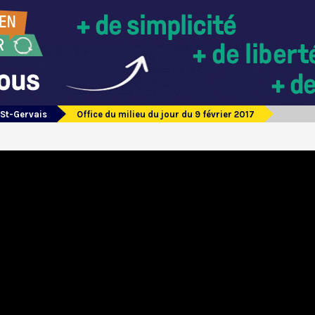
 St-Gervais
Office du milieu du jour du 9 février 2017