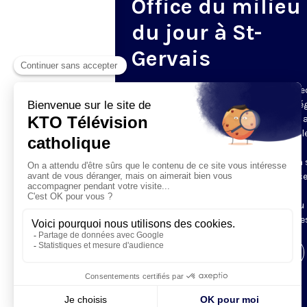
Office du milieu
du jour à St-
Gervais
Du mardi au samedi, KTO diffuse en dire
l’office du milieu du jour, en direct de l’é
Saint-Gervais-Saint-Protais (Paris 4e), 
les Fraternités Monastiques de Jérusal
L’Office du Milieu du Jour regroupe, en
particulier, «au milieu du jour» et en un 
office, les heures monastiques de Tierce
Sexte et None. Il permet à l’Église de
retrouver son Seigneur entre l’office du
matin (Laudes) et l’office du soir (Vêpres
Visiter la page de l'émission