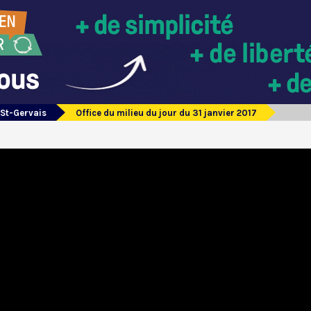
 St-Gervais
Office du milieu du jour du 31 janvier 2017