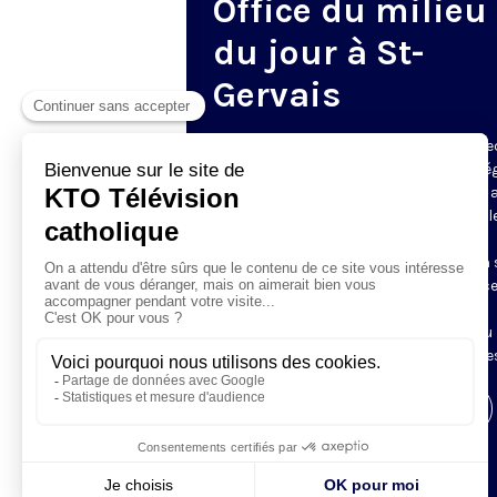
Office du milieu
du jour à St-
Gervais
Du mardi au samedi, KTO diffuse en dire
l’office du milieu du jour, en direct de l’é
Saint-Gervais-Saint-Protais (Paris 4e), 
les Fraternités Monastiques de Jérusal
L’Office du Milieu du Jour regroupe, en
particulier, «au milieu du jour» et en un 
office, les heures monastiques de Tierce
Sexte et None. Il permet à l’Église de
retrouver son Seigneur entre l’office du
matin (Laudes) et l’office du soir (Vêpres
Visiter la page de l'émission