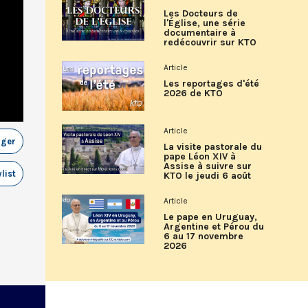
Les Docteurs de
l'Église, une série
documentaire à
redécouvrir sur KTO
Article
Les reportages d'été
2026 de KTO
Article
ager
La visite pastorale du
pape Léon XIV à
Assise à suivre sur
list
KTO le jeudi 6 août
Article
Le pape en Uruguay,
Argentine et Pérou du
6 au 17 novembre
2026