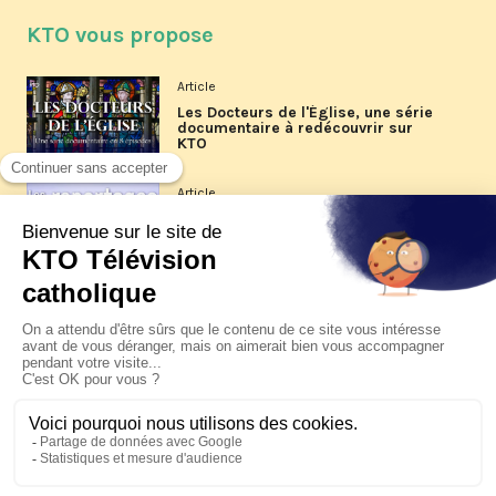
KTO vous propose
Article
Les Docteurs de l'Église, une série
documentaire à redécouvrir sur
KTO
Article
Les reportages d'été 2026 de KTO
Article
La visite pastorale du pape Léon
XIV à Assise à suivre sur KTO le
jeudi 6 août
Article
Le pape en Uruguay, Argentine et
Pérou du 6 au 17 novembre 2026