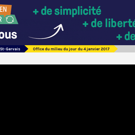
 St-Gervais
Office du milieu du jour du 4 janvier 2017