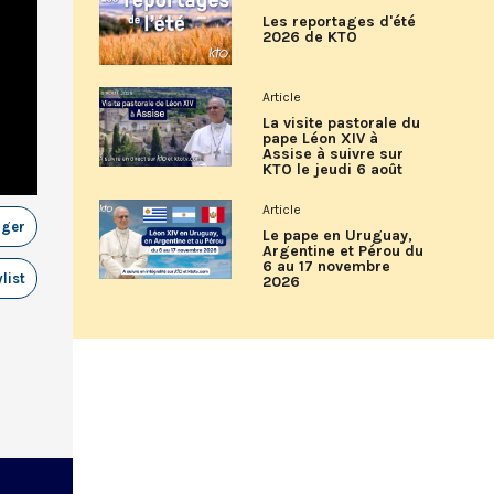
Les reportages d'été
2026 de KTO
Article
La visite pastorale du
pape Léon XIV à
Assise à suivre sur
KTO le jeudi 6 août
Article
ager
Le pape en Uruguay,
Argentine et Pérou du
6 au 17 novembre
list
2026