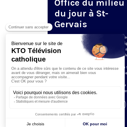
Office du milieu
du jour à St-
Gervais
Du mardi au samedi, KTO diffuse en dire
l’office du milieu du jour, en direct de l’é
Saint-Gervais-Saint-Protais (Paris 4e), 
les Fraternités Monastiques de Jérusal
L’Office du Milieu du Jour regroupe, en
particulier, «au milieu du jour» et en un 
office, les heures monastiques de Tierce
Sexte et None. Il permet à l’Église de
retrouver son Seigneur entre l’office du
matin (Laudes) et l’office du soir (Vêpres
Visiter la page de l'émission