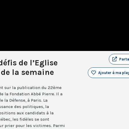
Part
éfis de l’Eglise
u de la semaine
Ajouter à ma play
ent sur la publication du 22ème
e la Fondation Abbé Pierre. Il a
e la Défense, à Paris. La
ssance des politiques, la
ositions aux candidats à la
uébec, les fidèles se sont
r prier pour les victimes. Parmi