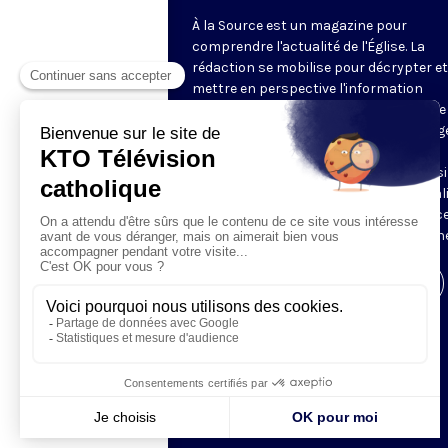
À la Source est un magazine pour
comprendre l'actualité de l'Église. La
rédaction se mobilise pour décrypter et
mettre en perspective l'information
religieuse de la semaine. Au programme 
reportages, revue de presse, décryptag
d'experts, analyses des directeurs de
rédaction de la presse chrétienne, ainsi
tour à tour, le regard décalé sur l'actual
des chroniqueurs. Retrouvez À la Source
mardi et jeudi à 21h45 sur notre antenne
Visiter la page de l'émission