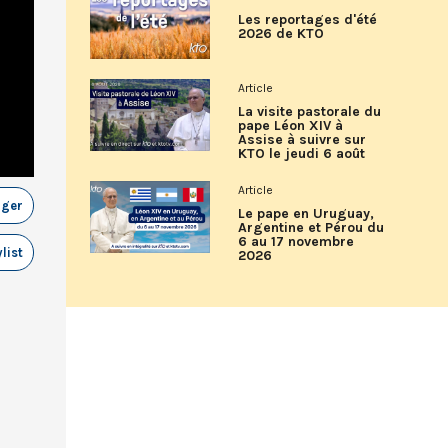
Les reportages d'été
2026 de KTO
Article
La visite pastorale du
pape Léon XIV à
Assise à suivre sur
KTO le jeudi 6 août
Article
ager
Le pape en Uruguay,
Argentine et Pérou du
6 au 17 novembre
list
2026