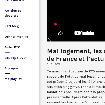
Recevoir KTO
Articles et
dossiers
KTO Mag
Donner mon IFI
Aider KTO
Mal logement, les d
de France et l’act
Boutique DVD
31/01/2017
A propos
Ce mardi, la rédaction de KTO revi
rapport de l’état du mal logement d
Ma playlist
été présenté aujourd’hui à l’Arche d
situation s’aggrave. Face à l’impui
fondation Abbé Pierre a fait 15 prop
présidentielle. Après l’attentat à Q
rassemblés hier soir à Montréal pou