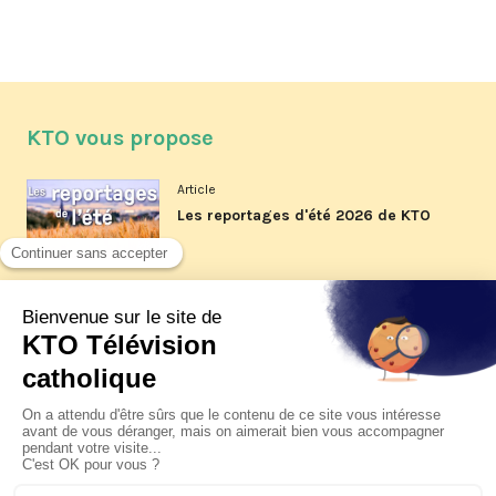
KTO vous propose
Article
Les reportages d'été 2026 de KTO
Article
La visite pastorale du pape Léon
XIV à Assise à suivre sur KTO le
jeudi 6 août
Article
Le pape en Uruguay, Argentine et
Pérou du 6 au 17 novembre 2026