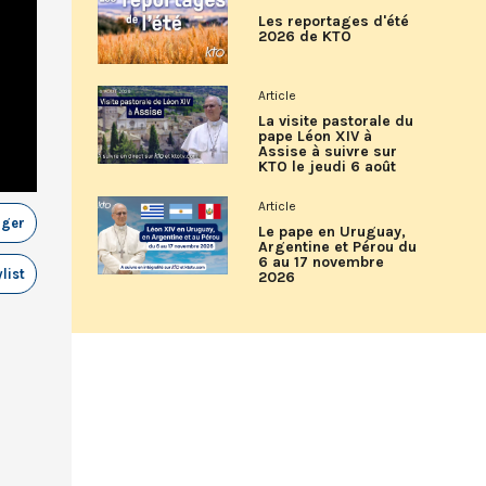
Les reportages d'été
2026 de KTO
Article
La visite pastorale du
pape Léon XIV à
Assise à suivre sur
KTO le jeudi 6 août
Article
ager
Le pape en Uruguay,
Argentine et Pérou du
6 au 17 novembre
list
2026