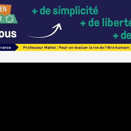
France
Professeur Mattei : Peut-on évaluer la vie de l’être humain 