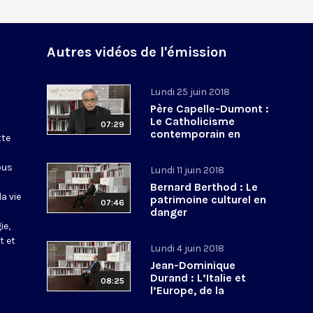
Autres vidéos de l'émission
Lundi 25 juin 2018
Père Capelle-Dumont :
Le Catholicisme
07:29
contemporain en
tte
procès
ous
Lundi 11 juin 2018
Bernard Berthod : Le
a vie
patrimoine culturel en
07:46
danger
ie,
t et
Lundi 4 juin 2018
Jean-Dominique
Durand : L’Italie et
08:25
l’Europe, de la
construction