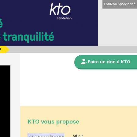
Contenu sponsorisé
?
Faire un don à KTO
KTO vous propose
Article