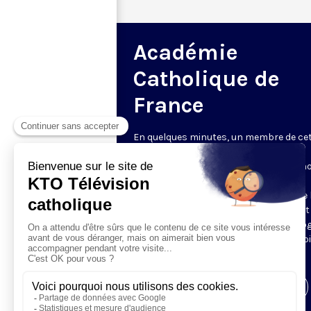
Académie
Catholique de
France
En quelques minutes, un membre de ce
Académie - fondée en 2009 « pour le
rayonnement du savoir et de la foi » - n
parle de son sujet de prédilection, qu'il
s'agisse de médecine ou de sciences de l
et de l'univers, de sciences humaines et
sociales ou de philosophie et de théolog
des arts et des lettres ou encore de droi
de sciences économiques.
Visiter la page de l'émission