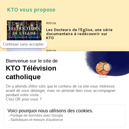
KTO vous propose
Article
Les Docteurs de l'Église, une série
documentaire à redécouvrir sur
KTO
Article
Les reportages d'été 2026 de KTO
Article
La visite pastorale du pape Léon
XIV à Assise à suivre sur KTO le
jeudi 6 août
Article
Le pape en Uruguay, Argentine et
Pérou du 6 au 17 novembre 2026