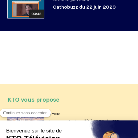
Cathobuzz du 22 juin 2020
03:45
KTO vous propose
Article
Les reportages d'été 2026 de KTO