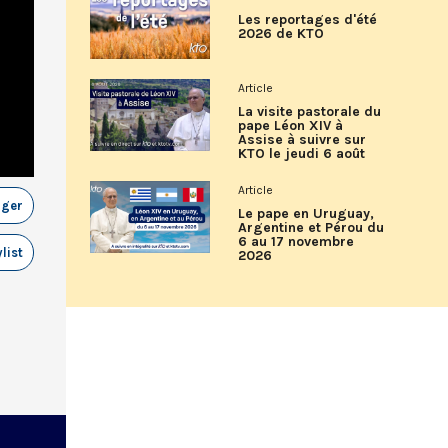
Les reportages d'été
2026 de KTO
Article
La visite pastorale du
pape Léon XIV à
Assise à suivre sur
KTO le jeudi 6 août
Article
ager
Le pape en Uruguay,
Argentine et Pérou du
6 au 17 novembre
list
2026