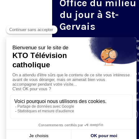
Office du milieu
du jour à St-
Gervais
Du mardi au samedi, KTO diffuse en dire
l’office du milieu du jour, en direct de l’é
Saint-Gervais-Saint-Protais (Paris 4e), 
les Fraternités Monastiques de Jérusal
L’Office du Milieu du Jour regroupe, en
particulier, «au milieu du jour» et en un 
office, les heures monastiques de Tierce
Sexte et None. Il permet à l’Église de
retrouver son Seigneur entre l’office du
matin (Laudes) et l’office du soir (Vêpres
Visiter la page de l'émission