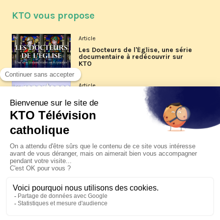
KTO vous propose
Article
Les Docteurs de l'Église, une série
documentaire à redécouvrir sur
KTO
Article
Les reportages d'été 2026 de KTO
Article
La visite pastorale du pape Léon
XIV à Assise à suivre sur KTO le
jeudi 6 août
Article
Le pape en Uruguay, Argentine et
Pérou du 6 au 17 novembre 2026