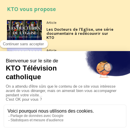
KTO vous propose
Article
Les Docteurs de l'Église, une série
documentaire à redécouvrir sur
KTO
Article
Les reportages d'été 2026 de KTO
Article
La visite pastorale du pape Léon
XIV à Assise à suivre sur KTO le
jeudi 6 août
Article
Le pape en Uruguay, Argentine et
Pérou du 6 au 17 novembre 2026