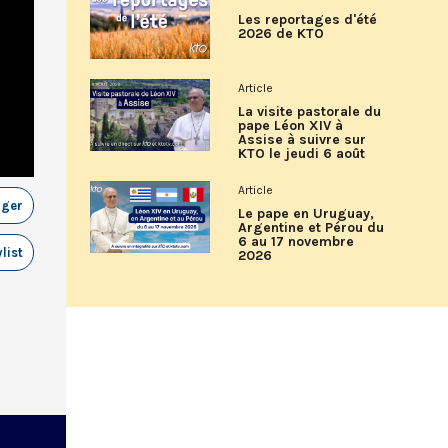
Les reportages d'été
2026 de KTO
Article
La visite pastorale du
pape Léon XIV à
Assise à suivre sur
KTO le jeudi 6 août
Article
ager
Le pape en Uruguay,
Argentine et Pérou du
6 au 17 novembre
list
2026