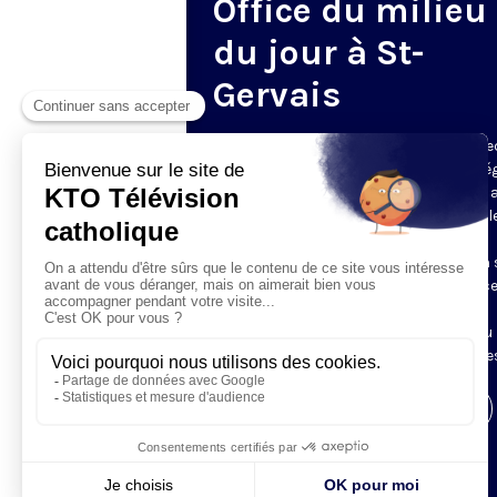
Office du milieu
du jour à St-
Gervais
Du mardi au samedi, KTO diffuse en dire
l’office du milieu du jour, en direct de l’é
Saint-Gervais-Saint-Protais (Paris 4e), 
les Fraternités Monastiques de Jérusal
L’Office du Milieu du Jour regroupe, en
particulier, «au milieu du jour» et en un 
office, les heures monastiques de Tierce
Sexte et None. Il permet à l’Église de
retrouver son Seigneur entre l’office du
matin (Laudes) et l’office du soir (Vêpres
Visiter la page de l'émission