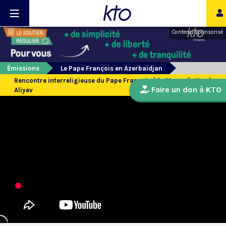
Contenu sponsorisé
Émissions
Le Pape François en Azerbaïdjan
Rencontre interreligieuse du Pape François à la Mosquée Heydar
Faire un don à KTO
Aliyev