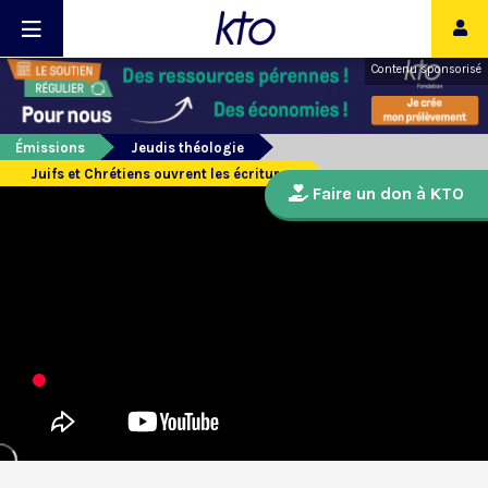
Contenu sponsorisé
Émissions
Jeudis théologie
Juifs et Chrétiens ouvrent les écritures
Faire un don à KTO