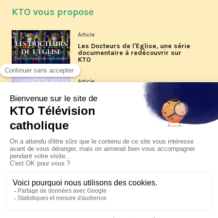
KTO vous propose
Article
Les Docteurs de l'Église, une série
documentaire à redécouvrir sur
KTO
Article
Les reportages d'été 2026 de KTO
Article
La visite pastorale du pape Léon
XIV à Assise à suivre sur KTO le
jeudi 6 août
Article
Le pape en Uruguay, Argentine et
Pérou du 6 au 17 novembre 2026