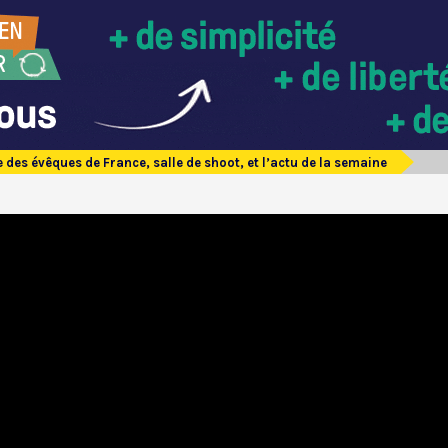
re des évêques de France, salle de shoot, et l’actu de la semaine