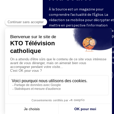
À la Source est un magazine pour
comprendre l'actualité de l'Église. La
rédaction se mobilise pour décrypter et
mettre en perspective l'information
religieuse de la semaine. Au programme 
reportages, revue de presse, décryptag
d'experts, analyses des directeurs de
rédaction de la presse chrétienne, ainsi
tour à tour, le regard décalé sur l'actual
des chroniqueurs. Retrouvez À la Source
mardi et jeudi à 21h45 sur notre antenne
Visiter la page de l'émission