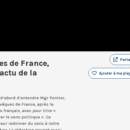
Part
es de France,
’actu de la
Ajouter à ma play
 d’abord d’entendre Mgr Pontier,
vêques de France, après la
x français, avec pour titre «
r le sens politique ». Ce
our redonner du sens à notre
ier. La rédaction revient aussi