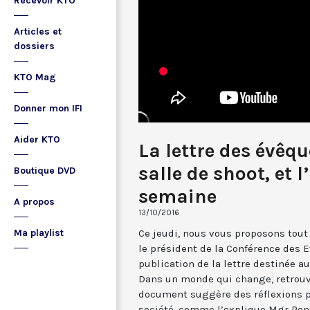
Recevoir KTO
Articles et
dossiers
KTO Mag
Donner mon IFI
Aider KTO
La lettre des évêqu
salle de shoot, et l
Boutique DVD
semaine
A propos
13/10/2016
Ce jeudi, nous vous proposons tout
Ma playlist
le président de la Conférence des E
publication de la lettre destinée au
Dans un monde qui change, retrouve
document suggère des réflexions p
société, comme l’explique Mgr Pont