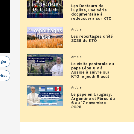
Les Docteurs de
l'Église, une série
documentaire à
redécouvrir sur KTO
Article
Les reportages d'été
2026 de KTO
Article
ager
La visite pastorale du
pape Léon XIV à
Assise à suivre sur
list
KTO le jeudi 6 août
Article
Le pape en Uruguay,
Argentine et Pérou du
6 au 17 novembre
2026