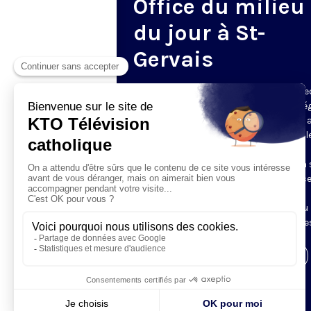
Office du milieu
du jour à St-
Gervais
Du mardi au samedi, KTO diffuse en dire
l’office du milieu du jour, en direct de l’é
Saint-Gervais-Saint-Protais (Paris 4e), 
les Fraternités Monastiques de Jérusal
L’Office du Milieu du Jour regroupe, en
particulier, «au milieu du jour» et en un 
office, les heures monastiques de Tierce
Sexte et None. Il permet à l’Église de
retrouver son Seigneur entre l’office du
matin (Laudes) et l’office du soir (Vêpres
Visiter la page de l'émission