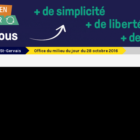
 St-Gervais
Office du milieu du jour du 28 octobre 2016