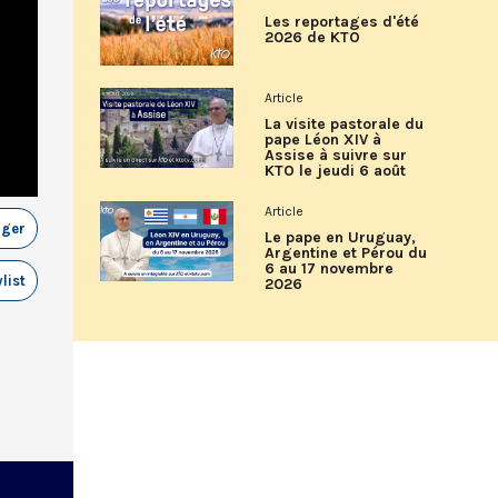
Les reportages d'été
2026 de KTO
Article
La visite pastorale du
pape Léon XIV à
Assise à suivre sur
KTO le jeudi 6 août
Article
ager
Le pape en Uruguay,
Argentine et Pérou du
6 au 17 novembre
list
2026