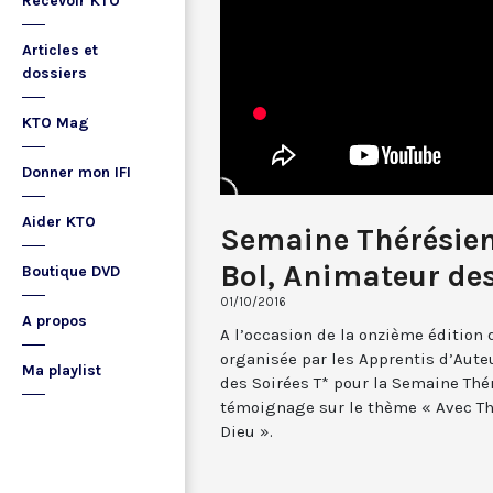
Recevoir KTO
Articles et
dossiers
KTO Mag
Donner mon IFI
Aider KTO
Semaine Thérésie
Bol, Animateur des
Boutique DVD
01/10/2016
A propos
A l’occasion de la onzième édition
organisée par les Apprentis d’Aut
Ma playlist
des Soirées T* pour la Semaine Thé
témoignage sur le thème « Avec Thé
Dieu ».