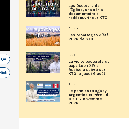
Les Docteurs de
l'Église, une série
documentaire à
redécouvrir sur KTO
Article
Les reportages d'été
2026 de KTO
Article
ager
La visite pastorale du
pape Léon XIV à
Assise à suivre sur
list
KTO le jeudi 6 août
Article
Le pape en Uruguay,
Argentine et Pérou du
6 au 17 novembre
2026