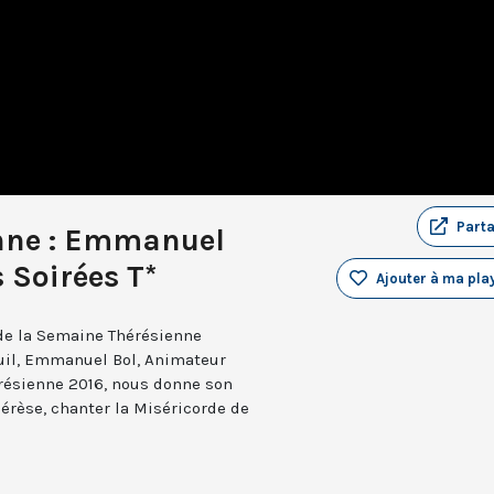
Part
nne : Emmanuel
 Soirées T*
Ajouter à ma play
 de la Semaine Thérésienne
euil, Emmanuel Bol, Animateur
résienne 2016, nous donne son
rèse, chanter la Miséricorde de