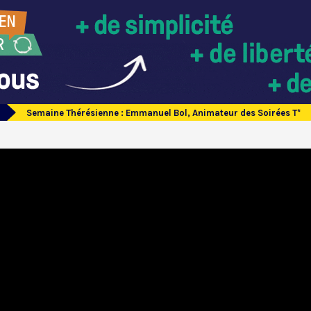
Semaine Thérésienne : Emmanuel Bol, Animateur des Soirées T*