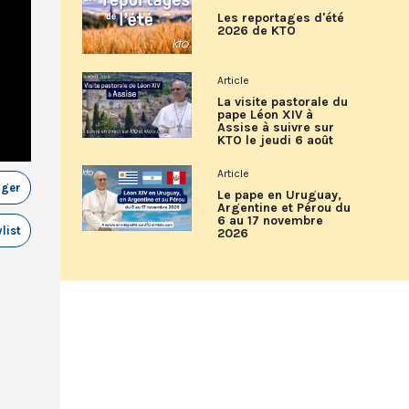
Les reportages d'été
2026 de KTO
Article
La visite pastorale du
pape Léon XIV à
Assise à suivre sur
KTO le jeudi 6 août
Article
ager
Le pape en Uruguay,
Argentine et Pérou du
6 au 17 novembre
list
2026