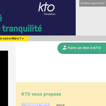
Contenu sponsorisé
st notre Mère ? »
Faire un don à KTO
KTO vous propose
Article