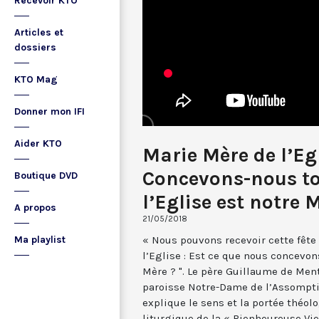
Recevoir KTO
Articles et
dossiers
KTO Mag
Donner mon IFI
Aider KTO
Marie Mère de l’Egl
Concevons-nous to
Boutique DVD
l’Eglise est notre 
A propos
21/05/2018
« Nous pouvons recevoir cette fête
Ma playlist
l’Eglise : Est ce que nous concevon
Mère ? ". Le père Guillaume de Ment
paroisse Notre-Dame de l’Assomptio
explique le sens et la portée théol
liturgique de la « Bienheureuse Vie