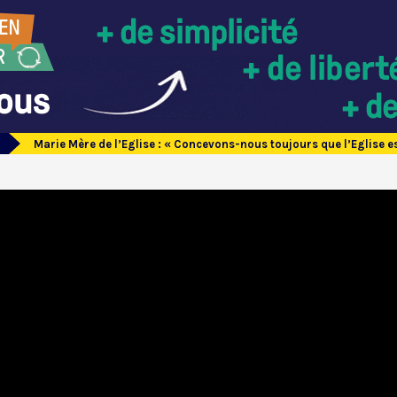
Marie Mère de l’Eglise : « Concevons-nous toujours que l’Eglise e