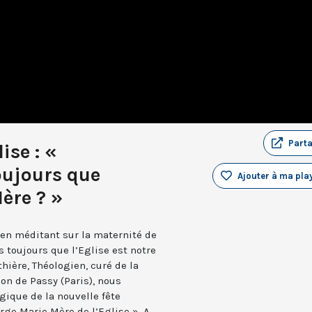
Part
ise : «
ujours que
Ajouter à ma play
Mère ? »
 en méditant sur la maternité de
s toujours que l’Eglise est notre
hière, Théologien, curé de la
n de Passy (Paris), nous
ogique de la nouvelle fête
rge Marie Mère de l’Eglise ». A