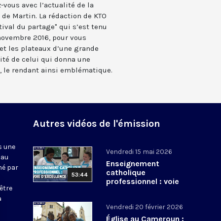
vous avec l’actualité de la
 de Martin. La rédaction de KTO
tival du partage" qui s’est tenu
2 novembre 2016, pour vous
 et les plateaux d’une grande
ité de celui qui donna une
, le rendant ainsi emblématique.
Autres vidéos de l'émission
s une
Vendredi 15 mai 2026
 au
Enseignement
mé par
catholique
53:44
professionnel : voie
être
d’excellence ?
a
Vendredi 20 février 2026
Église au Cameroun :