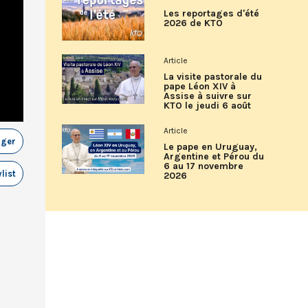
Les reportages d'été
2026 de KTO
Article
La visite pastorale du
pape Léon XIV à
Assise à suivre sur
KTO le jeudi 6 août
Article
ager
Le pape en Uruguay,
Argentine et Pérou du
6 au 17 novembre
list
2026