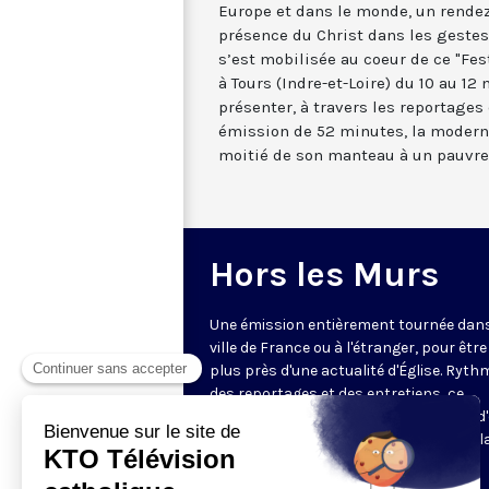
Europe et dans le monde, un rendez-
présence du Christ dans les gestes
s’est mobilisée au coeur de ce "Fes
à Tours (Indre-et-Loire) du 10 au 1
présenter, à travers les reportages
émission de 52 minutes, la modern
moitié de son manteau à un pauvre
Hors les Murs
Une émission entièrement tournée dan
ville de France ou à l'étranger, pour être
plus près d'une actualité d'Église. Ryth
des reportages et des entretiens, ce
magazine de 52 minutes vous permet d'
au cœur d'un événement et d’en saisir l
portée.