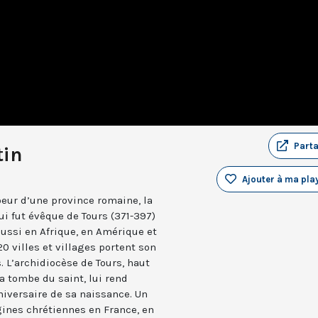
Part
tin
Ajouter à ma play
coeur d’une province romaine, la
ui fut évêque de Tours (371-397)
aussi en Afrique, en Amérique et
0 villes et villages portent son
. L’archidiocèse de Tours, haut
a tombe du saint, lui rend
iversaire de sa naissance. Un
gines chrétiennes en France, en