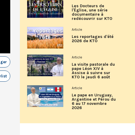
Les Docteurs de
l'Église, une série
documentaire à
redécouvrir sur KTO
Article
Les reportages d'été
2026 de KTO
Article
ager
La visite pastorale du
pape Léon XIV à
Assise à suivre sur
list
KTO le jeudi 6 août
Article
Le pape en Uruguay,
Argentine et Pérou du
6 au 17 novembre
2026