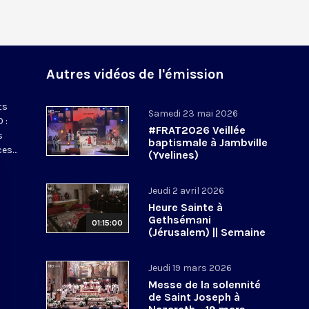
Autres vidéos de l'émission
ts
Samedi 23 mai 2026
 :
#FRAT2026 Veillée
s
baptismale à Jambville
ces…
(Yvelines)
Jeudi 2 avril 2026
Heure Sainte à
Gethsémani
01:15:00
(Jérusalem) || Semaine
sainte 2026
Jeudi 19 mars 2026
Messe de la solennité
de Saint Joseph à