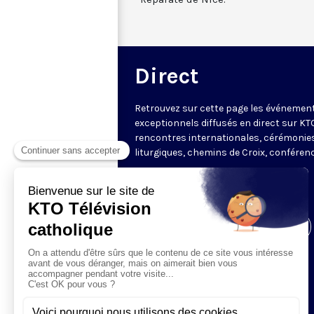
Direct
Retrouvez sur cette page les événemen
exceptionnels diffusés en direct sur KTO
rencontres internationales, cérémonie
liturgiques, chemins de Croix, conféren
Cliquez ici pour accéder au
direct de la
chaîne
.
Visiter la page de l'émission