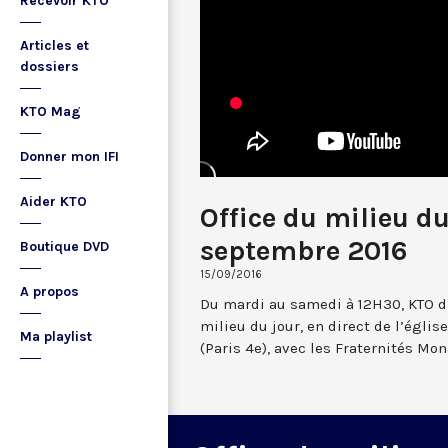
Recevoir KTO
Articles et
dossiers
KTO Mag
Donner mon IFI
Aider KTO
Office du milieu du
septembre 2016
Boutique DVD
15/09/2016
A propos
Du mardi au samedi à 12H30, KTO dif
milieu du jour, en direct de l’églis
Ma playlist
(Paris 4e), avec les Fraternités Mo