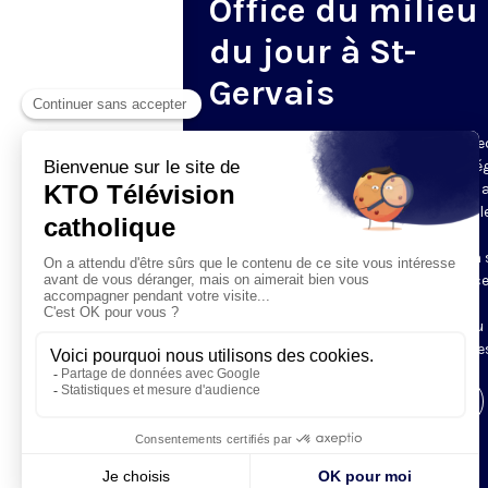
Office du milieu
du jour à St-
Gervais
Du mardi au samedi, KTO diffuse en dire
l’office du milieu du jour, en direct de l’é
Saint-Gervais-Saint-Protais (Paris 4e), 
les Fraternités Monastiques de Jérusal
L’Office du Milieu du Jour regroupe, en
particulier, «au milieu du jour» et en un 
office, les heures monastiques de Tierce
Sexte et None. Il permet à l’Église de
retrouver son Seigneur entre l’office du
matin (Laudes) et l’office du soir (Vêpres
Visiter la page de l'émission