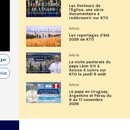
Les Docteurs de
l'Église, une série
documentaire à
redécouvrir sur KTO
Article
Les reportages d'été
2026 de KTO
Article
ager
La visite pastorale du
pape Léon XIV à
Assise à suivre sur
list
KTO le jeudi 6 août
Article
Le pape en Uruguay,
Argentine et Pérou du
6 au 17 novembre
2026