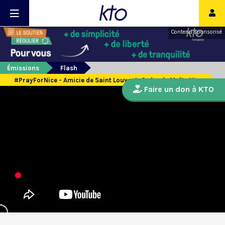
Contenu sponsorisé
Émissions
Flash
#PrayForNice - Amicie de Saint Louvent, Ordre de Malte Nice
Faire un don à KTO