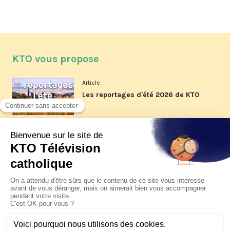
KTO vous propose
Article
Les reportages d'été 2026 de KTO
Article
La visite pastorale du pape Léon
XIV à Assise à suivre sur KTO le
jeudi 6 août
Article
Le pape en Uruguay, Argentine et
Pérou du 6 au 17 novembre 2026