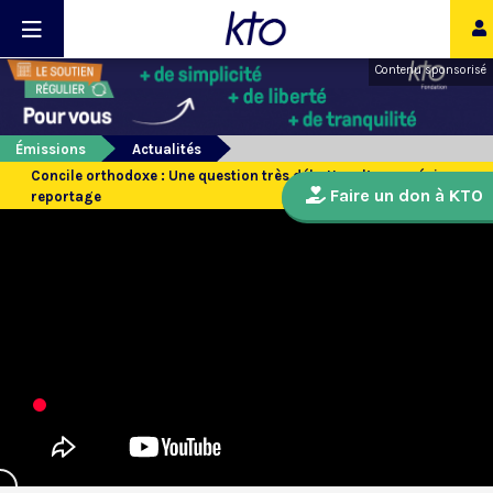
Contenu sponsorisé
Émissions
Actualités
Concile orthodoxe : Une question très débattue, l’oecuménisme -
Faire un don à KTO
reportage