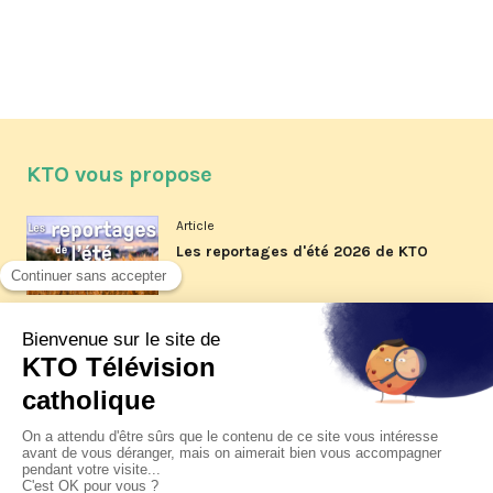
KTO vous propose
Article
Les reportages d'été 2026 de KTO
Article
La visite pastorale du pape Léon
XIV à Assise à suivre sur KTO le
jeudi 6 août
Article
Le pape en Uruguay, Argentine et
Pérou du 6 au 17 novembre 2026