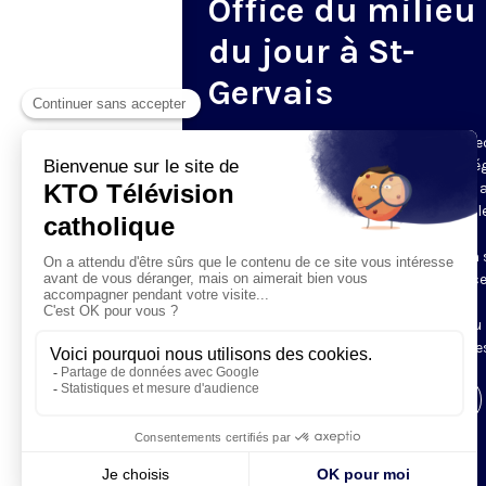
Office du milieu
du jour à St-
Gervais
Du mardi au samedi, KTO diffuse en dire
l’office du milieu du jour, en direct de l’é
Saint-Gervais-Saint-Protais (Paris 4e), 
les Fraternités Monastiques de Jérusal
L’Office du Milieu du Jour regroupe, en
particulier, «au milieu du jour» et en un 
office, les heures monastiques de Tierce
Sexte et None. Il permet à l’Église de
retrouver son Seigneur entre l’office du
matin (Laudes) et l’office du soir (Vêpres
Visiter la page de l'émission