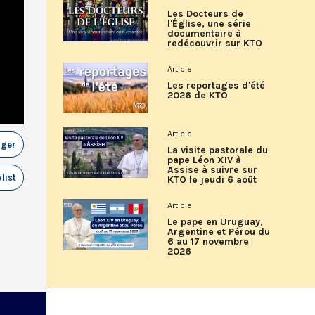
Les Docteurs de
l'Église, une série
documentaire à
redécouvrir sur KTO
Article
Les reportages d'été
2026 de KTO
Article
ager
La visite pastorale du
pape Léon XIV à
Assise à suivre sur
list
KTO le jeudi 6 août
Article
Le pape en Uruguay,
Argentine et Pérou du
6 au 17 novembre
2026