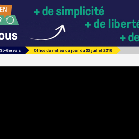
 St-Gervais
Office du milieu du jour du 22 juillet 2016