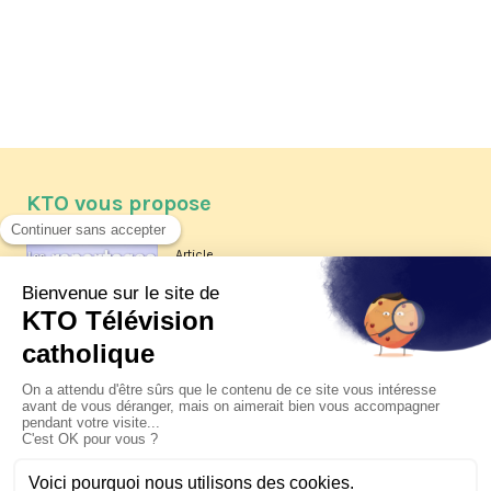
KTO vous propose
Article
Les reportages d'été 2026 de KTO
Article
La visite pastorale du pape Léon
XIV à Assise à suivre sur KTO le
jeudi 6 août
Article
Le pape en Uruguay, Argentine et