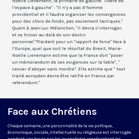
Noëlle Lienemann, la primaire de gauche "libère de
l’espace à gauche" : "Il n’y a pas d’homme
providentiel et il faudra organiser les convergences
pour des choix de fonds, pas seulement tactiques."
Quant à Jean-Luc Mélenchon, "il devra s’interroger,
et se hisser au-delà de son destin
personnel."Plaidant pour un "rapport de force" face à
l’Europe, quel que soit le résultat du Brexit, Marie-
Noëlle Lienemann estime que la France doit "poser
un mémorandum de ses exigences sur la table", "
cesser d’aboyer sans mordre". Elle estime que " tout
traité européen devra être ratifié en France par
referendum."
Face aux Chrétiens
Chaque semaine, une personnalité de la vie politique,
économique, sociale, intellectuelle ou religieuse est interrogée
pendant une heure par les journalistes représentant les