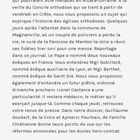
qui pourraient être menacés en Alsace-Lorraine. A la
veille du Concile orthodoxe qui se tient à partir de
vendredi en Crête, nous vous proposons un sujet qui
explique l’histoire des églises orthodoxes. Quelques
jours après l’attentat dans la commune de
Magnanville, où un couple de policiers a perdu la
vie, le curé de la Paroisse de Mantes-la-Jolie a réuni
ses fidèles hier soir pour une messe. Reportage
dans ce journal. Le Pape a nommé deux nouveaux
évêques en France. Vous entendrez Mgr Gobillard,
nommé évêque auxiliaire de Lyon, et Mgr Berthet,
nommé évêque de Saint Dié. Nous vous proposons
également d’entendre un futur prêtre, ordonné
dimanche prochain. Lionel Castanie a une
particularité. Il restera médecin, le métier qu’il
exerçait jusque-là. Comme chaque jeudi, retrouvez
votre revue de presse. Dans notre dossier, Guillaume
Goubert, de la Croix et Aymeric Pourbaix, de Famille
Chrétienne donne leurs points de vue sur les
réformes annoncées pour les écoles hors-contrat.