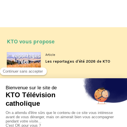
KTO vous propose
Article
Les reportages d'été 2026 de KTO
Article
La visite pastorale du pape Léon
XIV à Assise à suivre sur KTO le
jeudi 6 août
Article
Le pape en Uruguay, Argentine et
Pérou du 6 au 17 novembre 2026