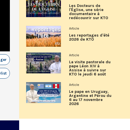
Les Docteurs de
l'Église, une série
documentaire à
redécouvrir sur KTO
Article
Les reportages d'été
2026 de KTO
Article
ager
La visite pastorale du
pape Léon XIV à
Assise à suivre sur
list
KTO le jeudi 6 août
Article
Le pape en Uruguay,
Argentine et Pérou du
6 au 17 novembre
2026