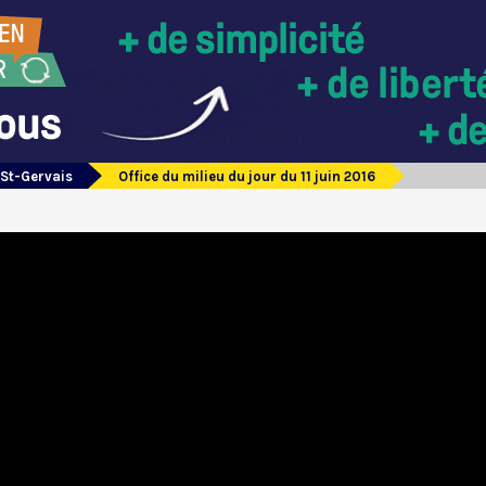
 St-Gervais
Office du milieu du jour du 11 juin 2016