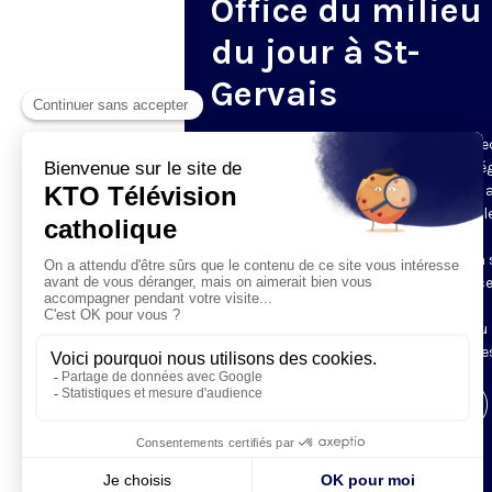
Office du milieu
du jour à St-
Gervais
Du mardi au samedi, KTO diffuse en dire
l’office du milieu du jour, en direct de l’é
Saint-Gervais-Saint-Protais (Paris 4e), 
les Fraternités Monastiques de Jérusal
L’Office du Milieu du Jour regroupe, en
particulier, «au milieu du jour» et en un 
office, les heures monastiques de Tierce
Sexte et None. Il permet à l’Église de
retrouver son Seigneur entre l’office du
matin (Laudes) et l’office du soir (Vêpres
Visiter la page de l'émission