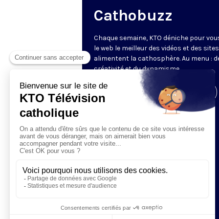
Cathobuzz
Chaque semaine, KTO déniche pour vou
le web le meilleur des vidéos et des sites
alimentent la cathosphère. Au menu : de
créativité et du dynamisme.
Visiter la page de l'émission