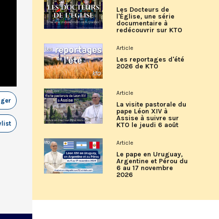
Les Docteurs de
l'Église, une série
documentaire à
redécouvrir sur KTO
Article
Les reportages d'été
2026 de KTO
Article
ager
La visite pastorale du
pape Léon XIV à
Assise à suivre sur
list
KTO le jeudi 6 août
Article
Le pape en Uruguay,
Argentine et Pérou du
6 au 17 novembre
2026