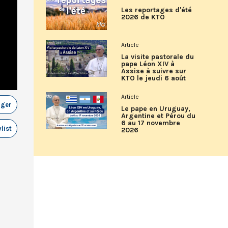
Les reportages d'été
2026 de KTO
Article
La visite pastorale du
pape Léon XIV à
Assise à suivre sur
KTO le jeudi 6 août
Article
ager
Le pape en Uruguay,
Argentine et Pérou du
6 au 17 novembre
list
2026