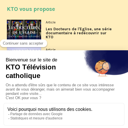
KTO vous propose
Article
Les Docteurs de l'Église, une série
documentaire à redécouvrir sur
KTO
Article
Les reportages d'été 2026 de KTO
Article
La visite pastorale du pape Léon
XIV à Assise à suivre sur KTO le
jeudi 6 août
Article
Le pape en Uruguay, Argentine et
Pérou du 6 au 17 novembre 2026