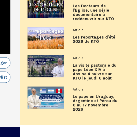
Les Docteurs de
l'Église, une série
documentaire à
redécouvrir sur KTO
Article
Les reportages d'été
2026 de KTO
Article
ager
La visite pastorale du
pape Léon XIV à
Assise à suivre sur
list
KTO le jeudi 6 août
Article
Le pape en Uruguay,
Argentine et Pérou du
6 au 17 novembre
2026