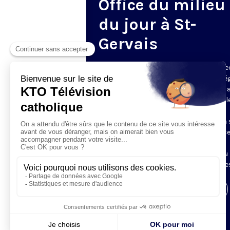
Office du milieu
du jour à St-
Gervais
Du mardi au samedi, KTO diffuse en dire
l’office du milieu du jour, en direct de l’é
Saint-Gervais-Saint-Protais (Paris 4e), 
les Fraternités Monastiques de Jérusal
L’Office du Milieu du Jour regroupe, en
particulier, «au milieu du jour» et en un 
office, les heures monastiques de Tierce
Sexte et None. Il permet à l’Église de
retrouver son Seigneur entre l’office du
matin (Laudes) et l’office du soir (Vêpres
Visiter la page de l'émission