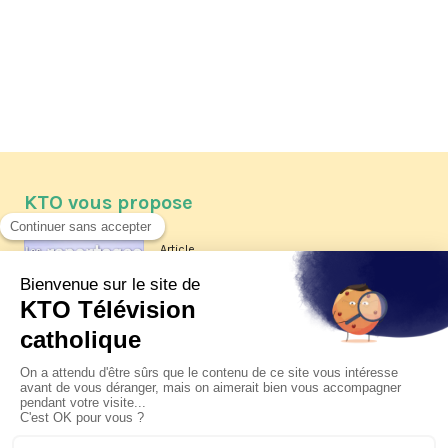
KTO vous propose
Article
Les reportages d'été 2026 de KTO
Article
La visite pastorale du pape Léon
XIV à Assise à suivre sur KTO le
jeudi 6 août
Article