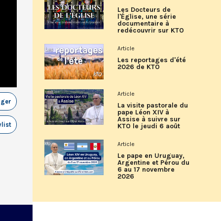
Les Docteurs de
l'Église, une série
documentaire à
redécouvrir sur KTO
Article
Les reportages d'été
2026 de KTO
Article
ager
La visite pastorale du
pape Léon XIV à
Assise à suivre sur
list
KTO le jeudi 6 août
Article
Le pape en Uruguay,
Argentine et Pérou du
6 au 17 novembre
2026