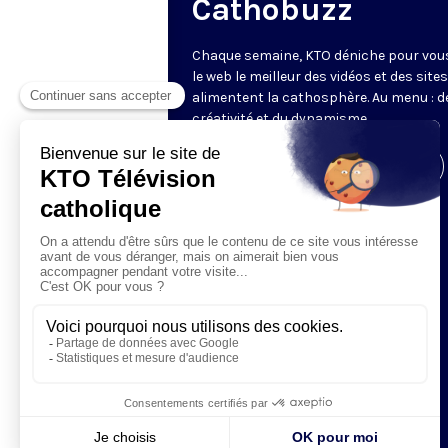
Cathobuzz
Chaque semaine, KTO déniche pour vou
le web le meilleur des vidéos et des sites
alimentent la cathosphère. Au menu : de
créativité et du dynamisme.
Visiter la page de l'émission