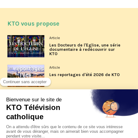
KTO vous propose
Article
Les Docteurs de l'Église, une série
documentaire à redécouvrir sur
KTO
Article
Les reportages d'été 2026 de KTO
Article
La visite pastorale du pape Léon
XIV à Assise à suivre sur KTO le
jeudi 6 août
Article
Le pape en Uruguay, Argentine et
Pérou du 6 au 17 novembre 2026